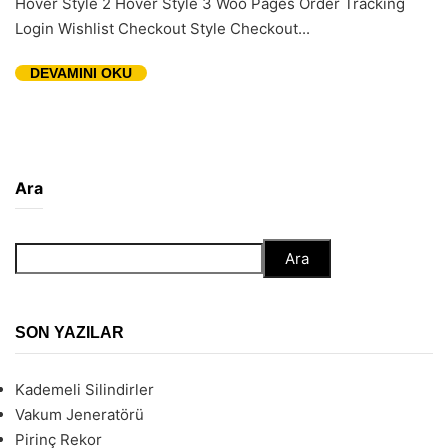
Hover Style 2 Hover Style 3 Woo Pages Order Tracking
Login Wishlist Checkout Style Checkout...
DEVAMINI OKU
Ara
Ara
SON YAZILAR
Kademeli Silindirler
Vakum Jeneratörü
Pirinç Rekor