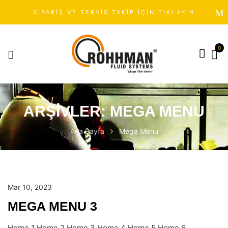
SİPARİŞ VE SERVİS TAKİP İÇİN TIKLAYIN
0
ARŞIVLER:
MEGA MENU
Ana Sayfa
Mega Menu
Mar 10, 2023
MEGA MENU 3
Home 1 Home 2 Home 3 Home 4 Home 5 Home 6