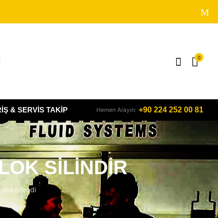
0
IŞ & SERVIS TAKIP
+90 224 252 00 81
Hemen Arayın:
LOK SİLİNDİR
etiketlendi