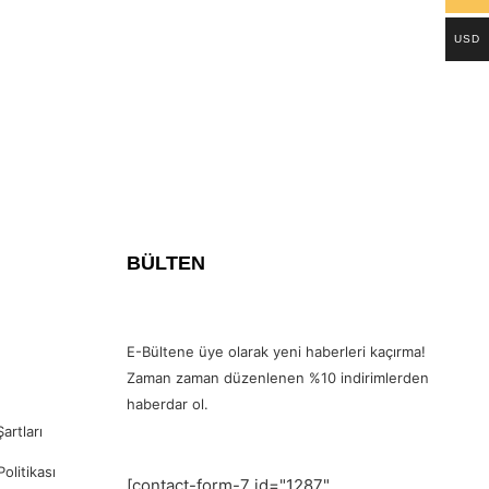
USD
BÜLTEN
E-Bültene üye olarak yeni haberleri kaçırma!
Zaman zaman düzenlenen %10 indirimlerden
haberdar ol.
artları
Politikası
[contact-form-7 id="1287"