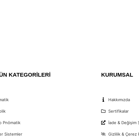
ÜN KATEGORİLERİ
KURUMSAL
atik
Hakkımızda
olik
Sertifikalar
o Pnömatik
İade & Değişim Ş
er Sistemler
Gizlilik & Çerez 