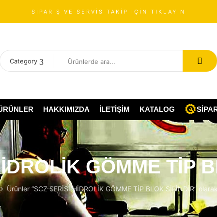
SİPARİŞ VE SERVİS TAKİP İÇİN TIKLAYIN
Category
ÜRÜNLER
HAKKIMIZDA
İLETIŞIM
KATALOG
SIPAR
HİDROLİK GÖMME TİP B
Ürünler “SCZ SERİSİ HİDROLİK GÖMME TİP BLOK SİLİNDİR” olarak 