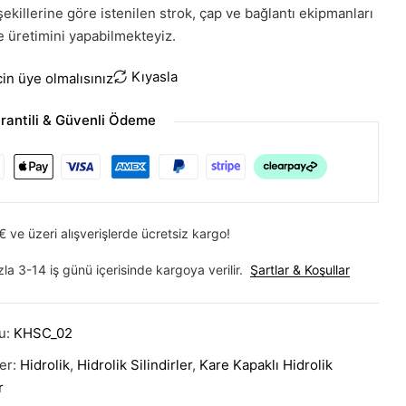
şekillerine göre istenilen strok, çap ve bağlantı ekipmanları
kte üretimini yapabilmekteyiz.
Kıyasla
icin üye olmalısınız
rantili & Güvenli Ödeme
 ve üzeri alışverişlerde ücretsiz kargo!
zla 3-14 iş günü içerisinde kargoya verilir.
Şartlar & Koşullar
u:
KHSC_02
ler:
Hidrolik
,
Hidrolik Silindirler
,
Kare Kapaklı Hidrolik
r