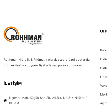
ÜR
Pnöm
Hidr
Rohhman Hidrolik & Pnömatik olarak sizlere özel ebatlarda
ürünler üretiyor, uygun fiyatlarla satışınıza sunuyoruz.
Hidr
Line
İLETİŞİM
Vak
Merk
Üçevler Mah. Küçük San.Sit. 24.Blk. No:3-4 Nilüfer /
BURSA
Ağ T