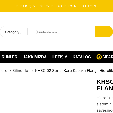
SİPARİŞ VE SERVİS TAKİP İÇİN TIKLAYIN
Category
ÜRÜNLER
HAKKIMIZDA
İLETIŞIM
KATALOG
SIPAR
drolik Silindirler
KHSC 02 Serisi Kare Kapaklı Flanşlı Hidrolik
KHSC
FLAN
Hidrolik 
sistemin 
sayesind