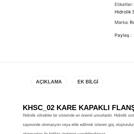
Etiketler
Hidrolik S
Marka:
R
Paylaş :
AÇIKLAMA
EK BILGI
KHSC_02 KARE KAPAKLI FLANŞL
Hidrolik silindirler bir sistemde en önemli unsurlardır. Hidrolik si
sayesinde otomasyon veya elde edilmek istenen güç oluşturulur. B
ekipmanları ile birlikte üretimini yapabilmekteyiz.