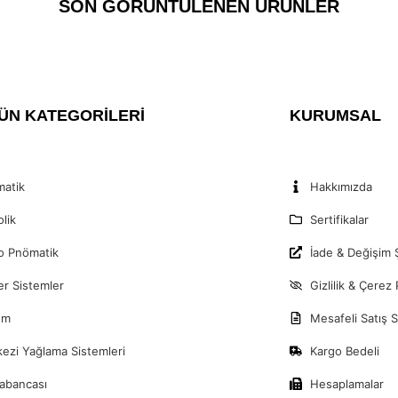
SON GÖRÜNTÜLENEN ÜRÜNLER
ÜN KATEGORİLERİ
KURUMSAL
atik
Hakkımızda
olik
Sertifikalar
o Pnömatik
İade & Değişim Ş
er Sistemler
Gizlilik & Çerez 
um
Mesafeli Satış 
ezi Yağlama Sistemleri
Kargo Bedeli
abancası
Hesaplamalar