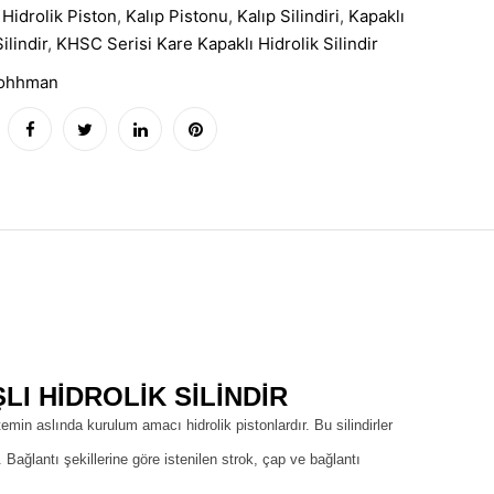
:
Hidrolik Piston
,
Kalıp Pistonu
,
Kalıp Silindiri
,
Kapaklı
ilindir
,
KHSC Serisi Kare Kapaklı Hidrolik Silindir
ohhman
I HIDROLIK SILINDIR
stemin aslında kurulum amacı hidrolik pistonlardır. Bu silindirler
ağlantı şekillerine göre istenilen strok, çap ve bağlantı