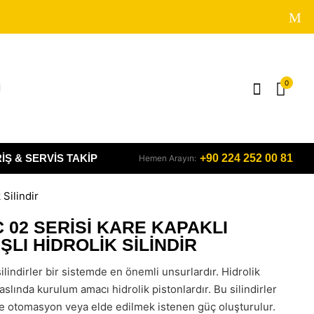
0
IŞ & SERVIS TAKIP
+90 224 252 00 81
Hemen Arayın:
 Silindir
 02 SERISI KARE KAPAKLI
ŞLI HIDROLIK SILINDIR
silindirler bir sistemde en önemli unsurlardır. Hidrolik
aslında kurulum amacı hidrolik pistonlardır. Bu silindirler
e otomasyon veya elde edilmek istenen güç oluşturulur.