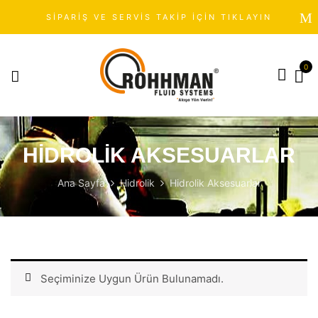
SİPARİŞ VE SERVİS TAKİP İÇİN TIKLAYIN
0
HIDROLIK AKSESUARLAR
Ana Sayfa
Hidrolik
Hidrolik Aksesuarlar
Seçiminize Uygun Ürün Bulunamadı.