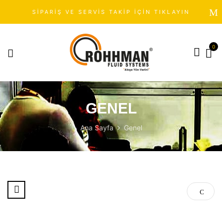
SİPARİŞ VE SERVİS TAKİP İÇİN TIKLAYIN
0
GENEL
Ana Sayfa
Genel