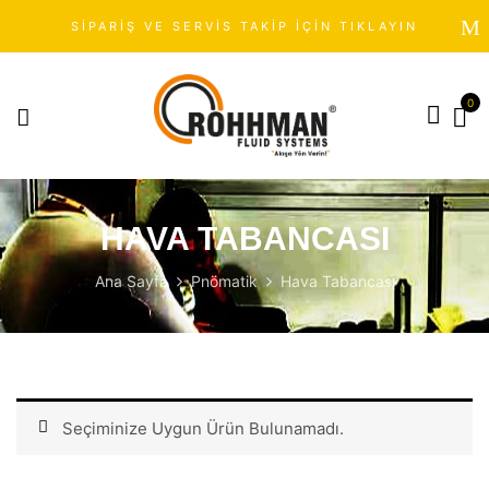
SİPARİŞ VE SERVİS TAKİP İÇİN TIKLAYIN
0
HAVA TABANCASI
Ana Sayfa
Pnömatik
Hava Tabancası
Seçiminize Uygun Ürün Bulunamadı.