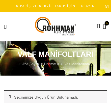
SİPARİŞ VE SERVİS TAKİP İÇİN TIKLAYIN
0
VALF MANIFOLTLARI
Ana Sayfa
Pnömatik
Valf Manifoltları
Seçiminize Uygun Ürün Bulunamadı.