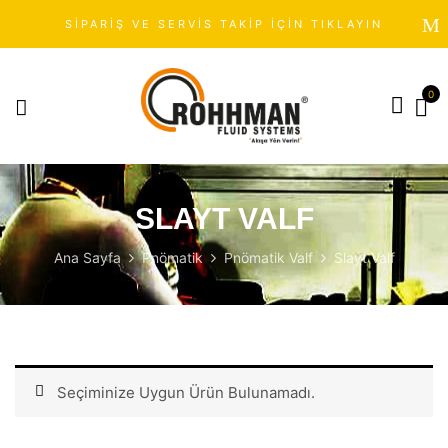
SİPARİŞ VE SERVİS TAKİP İÇİN TIKLAYIN
0
SLAYT VALF
Ana Sayfa
Pnömatik
Pnömatik Valf
Slayt Valf
Seçiminize Uygun Ürün Bulunamadı.