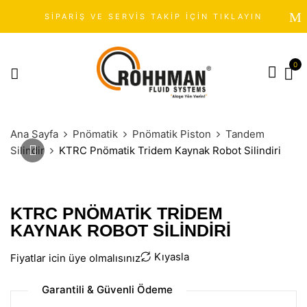
SİPARİŞ VE SERVİS TAKİP İÇİN TIKLAYIN
0
Ana Sayfa
Pnömatik
Pnömatik Piston
Tandem
Silindir
KTRC Pnömatik Tridem Kaynak Robot Silindiri
KTRC PNÖMATIK TRIDEM
KAYNAK ROBOT SILINDIRI
Kıyasla
Fiyatlar icin üye olmalısınız
Garantili & Güvenli Ödeme