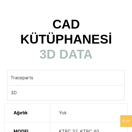
CAD
KÜTÜPHANESİ
3D DATA
Traceparts
3D
Ağırlık
Yok
EUR
MODEL
KTRC 32, KTRC 40