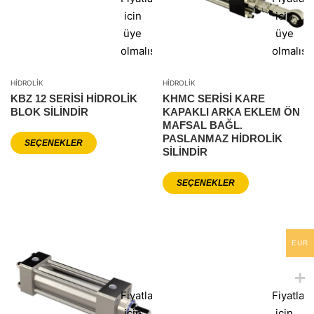
icin
icin
üye
üye
olmalısınız
olmalısı
HIDROLIK
HIDROLIK
KBZ 12 SERİSİ HİDROLİK
KHMC SERISI KARE
BLOK SİLİNDİR
KAPAKLI ARKA EKLEM ÖN
MAFSAL BAĞL.
PASLANMAZ HIDROLIK
SEÇENEKLER
SILINDIR
SEÇENEKLER
EUR
Fiyatlar
Fiyatlar
icin
icin