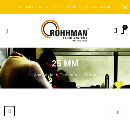
SİPARİŞ VE SERVİS TAKİP İÇİN TIKLAYIN
0
25 MM
Ana Sayfa
Çap ürün
25 mm