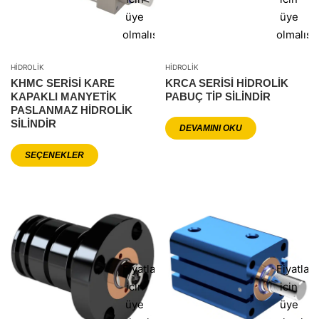
üye
üye
olmalısınız
olmalısı
HIDROLIK
HIDROLIK
KHMC SERISI KARE
KRCA SERİSİ HİDROLİK
KAPAKLI MANYETIK
PABUÇ TİP SİLİNDİR
PASLANMAZ HIDROLIK
SILINDIR
DEVAMINI OKU
SEÇENEKLER
Fiyatlar
Fiyatlar
icin
icin
üye
üye