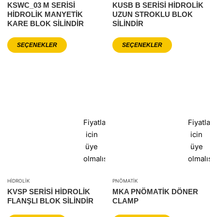
KSWC_03 M SERİSİ
KUSB B SERİSİ HİDROLİK
HİDROLİK MANYETİK
UZUN STROKLU BLOK
KARE BLOK SİLİNDİR
SİLİNDİR
SEÇENEKLER
SEÇENEKLER
Fiyatlar
Fiyatlar
icin
icin
üye
üye
olmalısınız
olmalısı
HIDROLIK
PNÖMATIK
KVSP SERİSİ HİDROLİK
MKA PNÖMATIK DÖNER
FLANŞLI BLOK SİLİNDİR
CLAMP