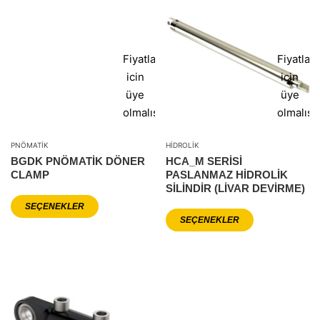
Fiyatlar
Fiyatlar
icin
icin
üye
üye
olmalısınız
olmalısı
PNÖMATIK
HIDROLIK
BGDK PNÖMATIK DÖNER
HCA_M SERISI
CLAMP
PASLANMAZ HIDROLIK
SILINDIR (LIVAR DEVIRME)
SEÇENEKLER
SEÇENEKLER