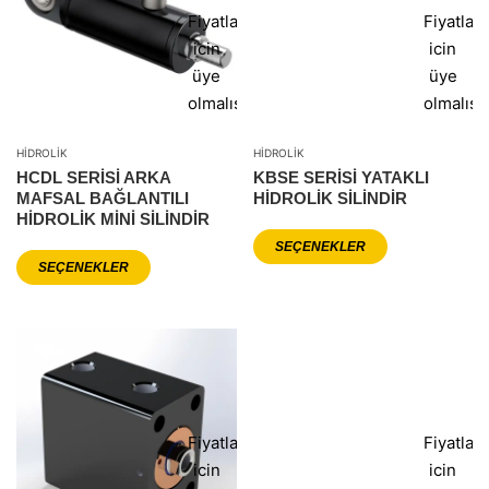
Fiyatlar
Fiyatlar
icin
icin
üye
üye
olmalısınız
olmalısı
HIDROLIK
HIDROLIK
HCDL SERISI ARKA
KBSE SERİSİ YATAKLI
MAFSAL BAĞLANTILI
HİDROLİK SİLİNDİR
HIDROLIK MINI SILINDIR
SEÇENEKLER
SEÇENEKLER
Fiyatlar
Fiyatlar
icin
icin