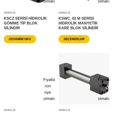
olmalısınız
olmalısı
HIDROLIK
HIDROLIK
KSCZ SERİSİ HİDROLİK
KSWC_02 M SERİSİ
GÖMME TİP BLOK
HİDROLİK MANYETİK
SİLİNDİR
KARE BLOK SİLİNDİR
DEVAMINI OKU
SEÇENEKLER
Fiyatlar
Fiyatlar
icin
icin
üye
üye
olmalısınız
olmalısı
HIDROLIK
HIDROLIK