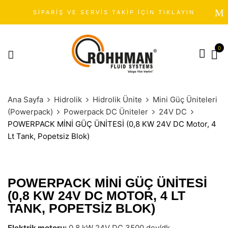
SİPARİŞ VE SERVİS TAKİP İÇİN TIKLAYIN
0
Ana Sayfa
Hidrolik
Hidrolik Ünite
Mini Güç Üniteleri
(Powerpack)
Powerpack DC Üniteler
24V DC
POWERPACK MİNİ GÜÇ ÜNİTESİ (0,8 KW 24V DC Motor, 4
Lt Tank, Popetsiz Blok)
POWERPACK MİNİ GÜÇ ÜNİTESİ
(0,8 KW 24V DC MOTOR, 4 LT
TANK, POPETSIZ BLOK)
Elektrik motoru:
0,8 kW 24V DC 3500 dev/dk