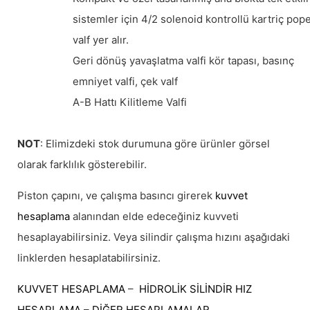
sistemler için 4/2 solenoid kontrollü kartriç pop
valf yer alır.
Geri dönüş yavaşlatma valfi kör tapası, basınç
emniyet valfi, çek valf
A-B Hattı Kilitleme Valfi
NOT
: Elimizdeki stok durumuna göre ürünler görsel
olarak farklılık gösterebilir.
Piston çapını, ve çalışma basıncı girerek
kuvvet
hesaplama
alanından elde edeceğiniz kuvveti
hesaplayabilirsiniz. Veya silindir çalışma hızını aşağıdaki
linklerden hesaplatabilirsiniz.
KUVVET HESAPLAMA
–
HİDROLİK SİLİNDİR HIZ
HESAPLAMA
–
DİĞER HESAPLAMALAR