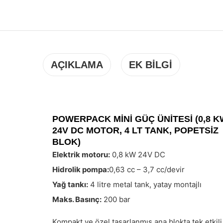
AÇIKLAMA
EK BILGI
POWERPACK MİNİ GÜÇ ÜNİTESİ (0,8 K
24V DC MOTOR, 4 LT TANK, POPETSIZ
BLOK)
Elektrik motoru:
0,8 kW 24V DC
Hidrolik pompa:
0,63 cc – 3,7 cc/devir
Yağ tankı:
4 litre metal tank, yatay montajlı
Maks. Basınç:
200 bar
Kompakt ve özel tasarlanmış ana blokta tek etkili