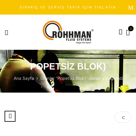
SİPARİŞ VE SERVİS TAKİP İÇİN TIKLAYIN
0
POPETSIZ BLOK)
Ana Sayfa
Ürünler “Popetsiz Blok)” olarak etiketlendi