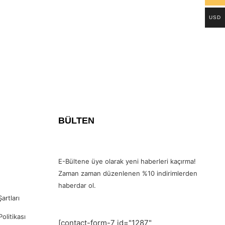
USD
BÜLTEN
E-Bültene üye olarak yeni haberleri kaçırma!
Zaman zaman düzenlenen %10 indirimlerden
haberdar ol.
artları
Politikası
[contact-form-7 id="1287"