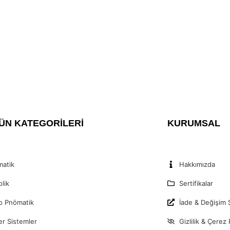
ÜN KATEGORİLERİ
KURUMSAL
atik
Hakkımızda
olik
Sertifikalar
o Pnömatik
İade & Değişim Ş
er Sistemler
Gizlilik & Çerez 