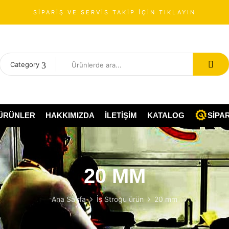
SİPARİŞ VE SERVİS TAKİP İÇİN TIKLAYIN
Category
ÜRÜNLER
HAKKIMIZDA
İLETIŞIM
KATALOG
SIPAR
20 MM
Ana Sayfa
İş Stroğu ürün
20 mm