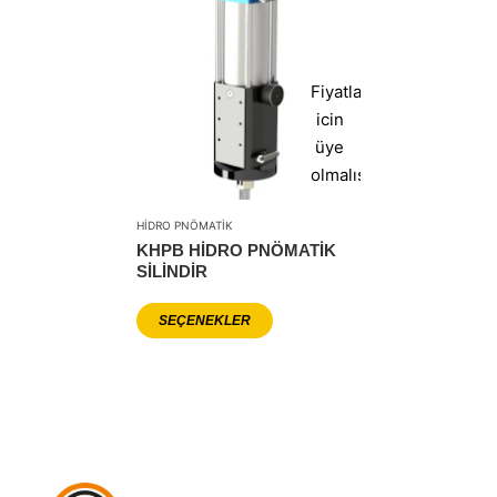
Fiyatlar
icin
üye
olmalısınız
HIDRO PNÖMATIK
KHPB HİDRO PNÖMATİK
SİLİNDİR
SEÇENEKLER