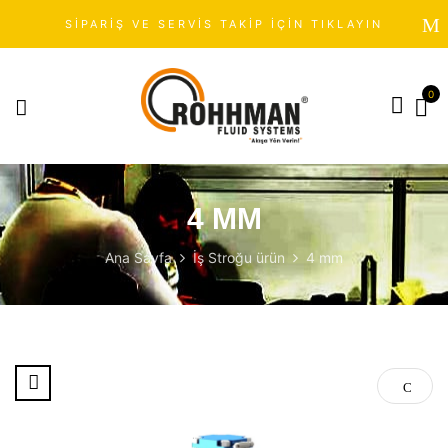
SİPARİŞ VE SERVİS TAKİP İÇİN TIKLAYIN
0
4 MM
Ana Sayfa
İş Stroğu ürün
4 mm