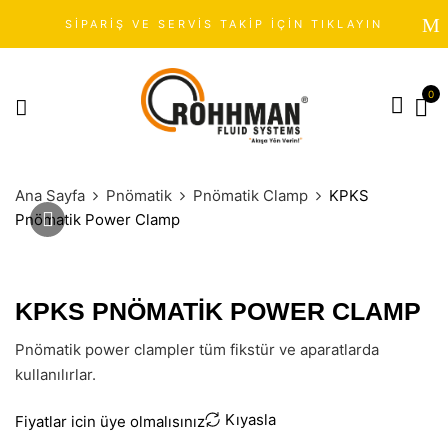
SİPARİŞ VE SERVİS TAKİP İÇİN TIKLAYIN
0
Ana Sayfa
Pnömatik
Pnömatik Clamp
KPKS
Pnömatik Power Clamp
KPKS PNÖMATIK POWER CLAMP
Pnömatik power clampler tüm fikstür ve aparatlarda
kullanılırlar.
Kıyasla
Fiyatlar icin üye olmalısınız