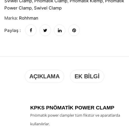
Sviwel Clamp
,
Pnömatik Clamp
,
Pnömatik Klemp
,
Pnömatik
Power Clamp
,
Swivel Clamp
Marka:
Rohhman
Paylaş :
AÇIKLAMA
EK BILGI
KPKS PNÖMATIK POWER CLAMP
Pnömatik power clampler tüm fikstür ve aparatlarda
kullanılırlar.