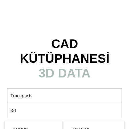
CAD
KÜTÜPHANESİ
3D DATA
Traceparts
3d