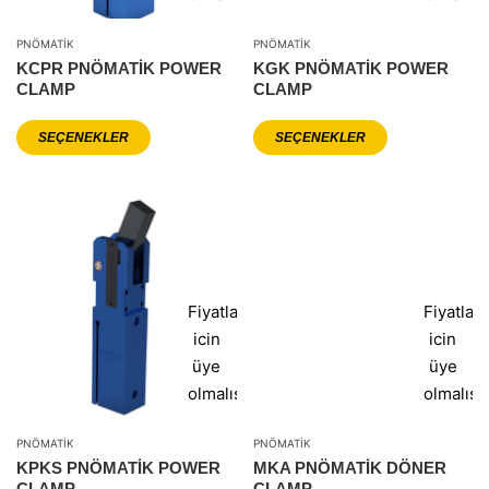
PNÖMATIK
PNÖMATIK
KCPR PNÖMATIK POWER
KGK PNÖMATIK POWER
CLAMP
CLAMP
SEÇENEKLER
SEÇENEKLER
Fiyatlar
Fiyatlar
icin
icin
üye
üye
olmalısınız
olmalısı
PNÖMATIK
PNÖMATIK
KPKS PNÖMATIK POWER
MKA PNÖMATIK DÖNER
CLAMP
CLAMP