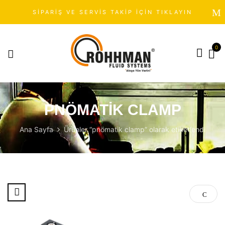
SİPARİŞ VE SERVİS TAKİP İÇİN TIKLAYIN
0
PNÖMATIK CLAMP
Ana Sayfa
Ürünler “pnömatik clamp” olarak etiketlendi