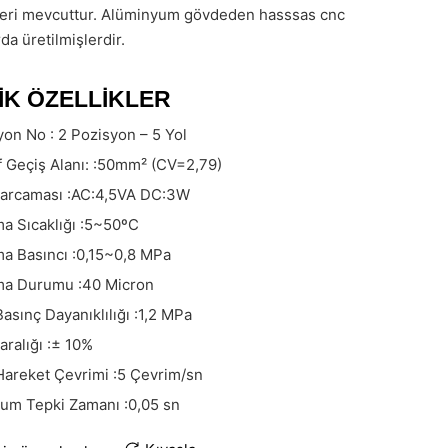
eri mevcuttur. Alüminyum gövdeden hasssas cnc
da üretilmişlerdir.
IK ÖZELLIKLER
yon No :
2 Pozisyon – 5 Yol
f Geçiş Alanı: :
50mm² (CV=2,79)
arcaması :
AC:4,5VA DC:3W
a Sıcaklığı :
5~50ºC
a Basıncı :
0,15~0,8 MPa
ma Durumu :
40 Micron
asınç Dayanıklılığı :
1,2 MPa
aralığı :
± 10%
Hareket Çevrimi :
5 Çevrim/sn
um Tepki Zamanı :
0,05 sn