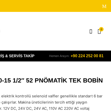
0
IŞ & SERVIS TAKIP
+90 224 252 00 81
Hemen Arayın:
0-15 1/2″ 52 PNÖMATİK TEK BOBİN
elektrik kontrollü selenoid valfler genellikle standart 6 bar
 çalışırlar. Makina üreticilerinin tercih ettiği yaygın
ir. 12V DC, 24V DC, 24V AC, 110V AC 220V AC voltaj