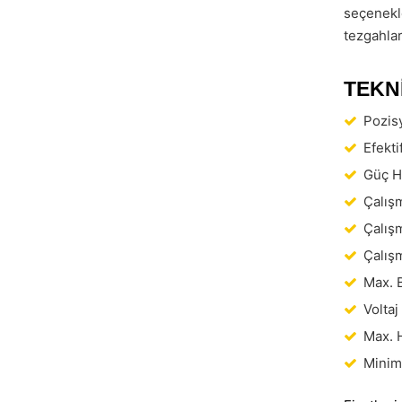
seçenekl
tezgahlar
TEKN
Pozis
Efekti
Güç H
Çalışm
Çalışm
Çalış
Max. B
Voltaj 
Max. 
Minim