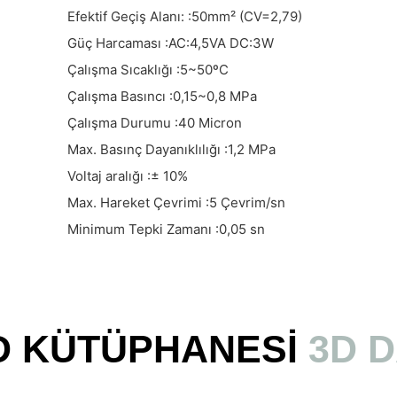
Efektif Geçiş Alanı: :
50mm² (CV=2,79)
Güç Harcaması :
AC:4,5VA DC:3W
Çalışma Sıcaklığı :
5~50ºC
Çalışma Basıncı :
0,15~0,8 MPa
Çalışma Durumu :
40 Micron
Max. Basınç Dayanıklılığı :
1,2 MPa
Voltaj aralığı :
± 10%
Max. Hareket Çevrimi :
5 Çevrim/sn
Minimum Tepki Zamanı :
0,05 sn
D KÜTÜPHANESİ
3D 