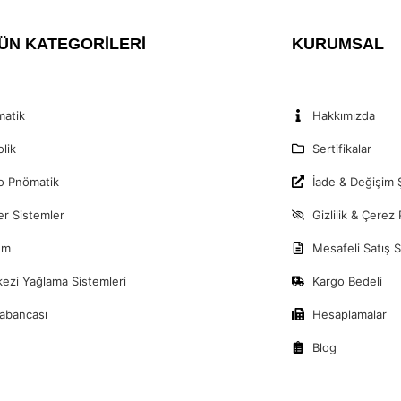
ÜN KATEGORİLERİ
KURUMSAL
atik
Hakkımızda
olik
Sertifikalar
o Pnömatik
İade & Değişim Ş
er Sistemler
Gizlilik & Çerez 
um
Mesafeli Satış 
ezi Yağlama Sistemleri
Kargo Bedeli
abancası
Hesaplamalar
Blog