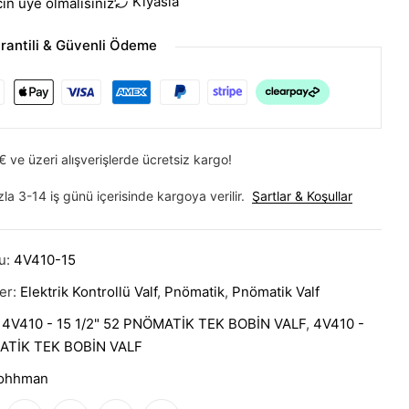
Kıyasla
icin üye olmalısınız
rantili & Güvenli Ödeme
 ve üzeri alışverişlerde ücretsiz kargo!
zla 3-14 iş günü içerisinde kargoya verilir.
Şartlar & Koşullar
u:
4V410-15
ler:
Elektrik Kontrollü Valf
,
Pnömatik
,
Pnömatik Valf
:
4V410 - 15 1/2" 52 PNÖMATİK TEK BOBİN VALF
,
4V410 -
ATİK TEK BOBİN VALF
ohhman