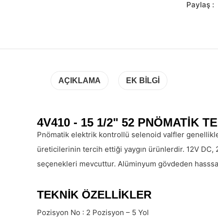
Paylaş :
AÇIKLAMA
EK BILGI
4V410 - 15 1/2" 52 PNÖMATİK 
Pnömatik elektrik kontrollü selenoid valfler genellikle
üreticilerinin tercih ettiği yaygın ürünlerdir. 12V D
seçenekleri mevcuttur. Alüminyum gövdeden hasssas 
TEKNIK ÖZELLIKLER
Pozisyon No :
2 Pozisyon – 5 Yol