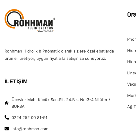
ÜR
Pnöm
Hidr
Rohhman Hidrolik & Pnömatik olarak sizlere özel ebatlarda
ürünler üretiyor, uygun fiyatlarla satışınıza sunuyoruz.
Hidr
Line
İLETİŞİM
Vak
Merk
Üçevler Mah. Küçük San.Sit. 24.Blk. No:3-4 Nilüfer /
BURSA
Ağ T
0224 252 00 81-91
info@rohhman.com