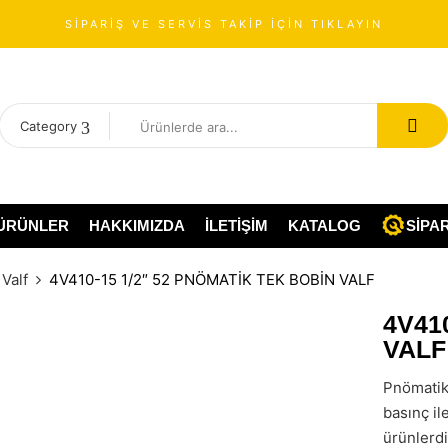
SİPARİŞ VE SERVİS TAKİP İÇİN TIKLAYIN
Category
ÜRÜNLER
HAKKIMIZDA
İLETIŞIM
KATALOG
SIPAR
 Valf
4V410-15 1/2″ 52 PNÖMATİK TEK BOBİN VALF
4V41
VALF
Pnömatik 
basınç ile
ürünlerd