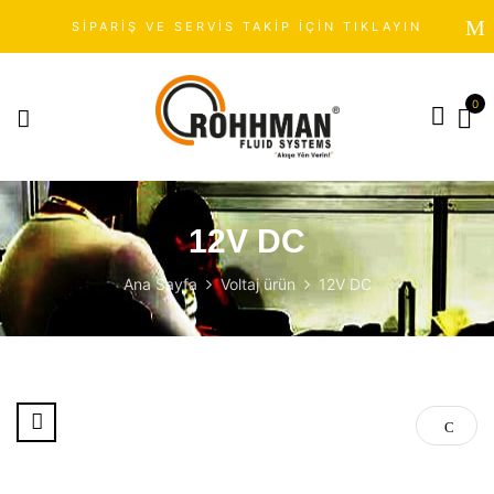
SİPARİŞ VE SERVİS TAKİP İÇİN TIKLAYIN
0
12V DC
Ana Sayfa
Voltaj ürün
12V DC