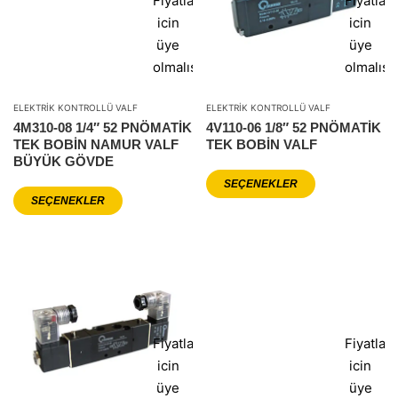
Fiyatlar
Fiyatlar
icin
icin
üye
üye
olmalısınız
olmalısı
ELEKTRIK KONTROLLÜ VALF
ELEKTRIK KONTROLLÜ VALF
4M310-08 1/4″ 52 PNÖMATİK
4V110-06 1/8″ 52 PNÖMATİK
TEK BOBİN NAMUR VALF
TEK BOBİN VALF
BÜYÜK GÖVDE
SEÇENEKLER
SEÇENEKLER
Fiyatlar
Fiyatlar
icin
icin
üye
üye