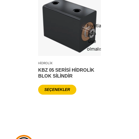
Fiyatlar
icin
üye
olmalısınız
HIDROLIK
KBZ 05 SERİSİ HİDROLİK
BLOK SİLİNDİR
SEÇENEKLER