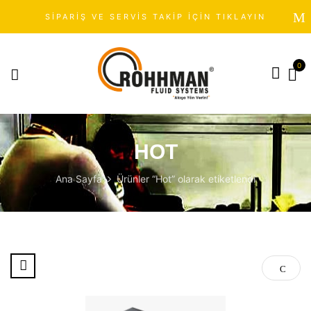
SİPARİŞ VE SERVİS TAKİP İÇİN TIKLAYIN
0
HOT
Ana Sayfa
Ürünler “Hot” olarak etiketlendi