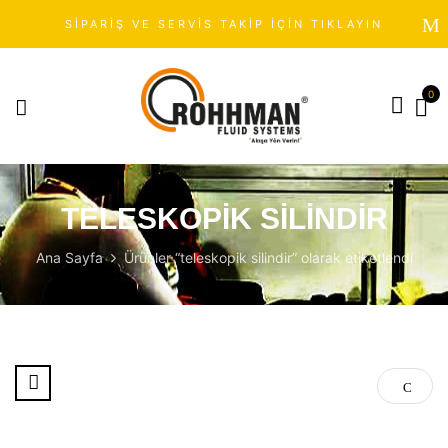
SİPARİŞ VE SERVİS TAKİP İÇİN TIKLAYIN
0
TELESKOPIK SILINDIR
Ana Sayfa
Ürünler “teleskopik silindir” olarak etiketlendi