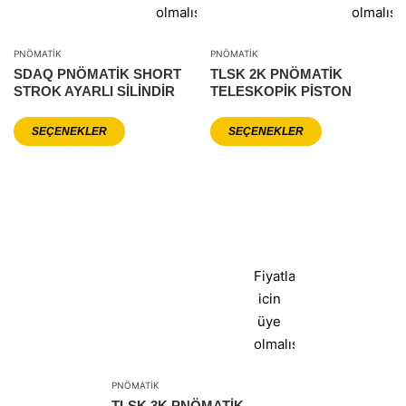
olmalısınız
olmalısı
PNÖMATIK
PNÖMATIK
SDAQ PNÖMATIK SHORT
TLSK 2K PNÖMATIK
STROK AYARLI SILINDIR
TELESKOPIK PISTON
SEÇENEKLER
SEÇENEKLER
Fiyatlar
icin
üye
olmalısınız
PNÖMATIK
TLSK 3K PNÖMATIK