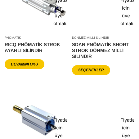
Fiyatlar
Fiyatlar
icin
icin
üye
üye
olmalısınız
olmalısı
PNÖMATIK
DÖNMEZ MILLI SILINDIR
RICQ PNÖMATIK STROK
SDAN PNÖMATIK SHORT
AYARLI SILINDIR
STROK DÖNMEZ MILLI
SILINDIR
DEVAMINI OKU
SEÇENEKLER
Fiyatlar
Fiyatlar
icin
icin
üye
üye