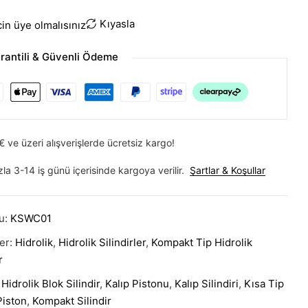
Kıyasla
icin üye olmalısınız
rantili & Güvenli Ödeme
 ve üzeri alışverişlerde ücretsiz kargo!
zla 3-14 iş günü içerisinde kargoya verilir.
Şartlar & Koşullar
u:
KSWC01
ler:
Hidrolik
,
Hidrolik Silindirler
,
Kompakt Tip Hidrolik
r
:
Hidrolik Blok Silindir
,
Kalıp Pistonu
,
Kalıp Silindiri
,
Kısa Tip
Piston
,
Kompakt Silindir