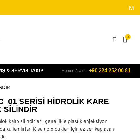
0
IŞ & SERVIS TAKIP
+90 224 252 00 81
Hemen Arayın:
NDİR
_01 SERİSİ HİDROLİK KARE
 SİLİNDİR
blok kalıp silindirleri, genellikle plastik enjeksiyon
da kullanılırlar. Kısa tip oldukları için az yer kaplayan
dir.