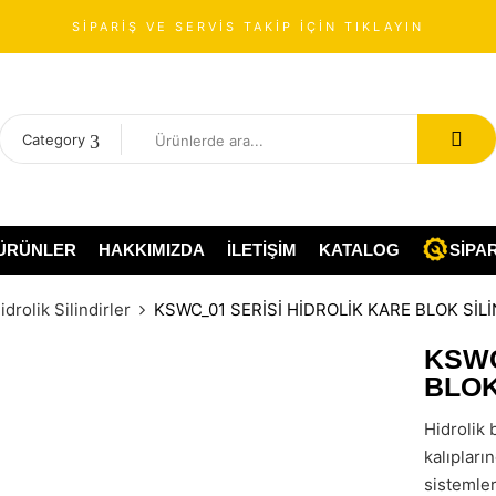
SİPARİŞ VE SERVİS TAKİP İÇİN TIKLAYIN
Category
ÜRÜNLER
HAKKIMIZDA
İLETIŞIM
KATALOG
SIPAR
drolik Silindirler
KSWC_01 SERİSİ HİDROLİK KARE BLOK SİLİ
KSWC
BLOK
Hidrolik 
kalıpların
sistemler