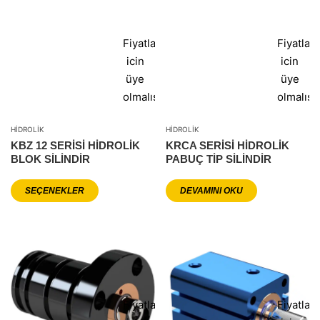
Fiyatlar
Fiyatlar
icin
icin
üye
üye
olmalısınız
olmalısı
HIDROLIK
HIDROLIK
KBZ 12 SERİSİ HİDROLİK
KRCA SERİSİ HİDROLİK
BLOK SİLİNDİR
PABUÇ TİP SİLİNDİR
SEÇENEKLER
DEVAMINI OKU
Fiyatlar
Fiyatlar