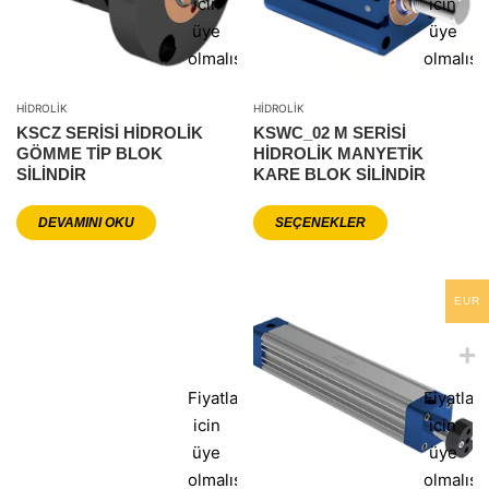
icin
icin
üye
üye
olmalısınız
olmalısı
HIDROLIK
HIDROLIK
KSCZ SERİSİ HİDROLİK
KSWC_02 M SERİSİ
GÖMME TİP BLOK
HİDROLİK MANYETİK
SİLİNDİR
KARE BLOK SİLİNDİR
DEVAMINI OKU
SEÇENEKLER
EUR
Fiyatlar
Fiyatlar
icin
icin
üye
üye
olmalısınız
olmalısı