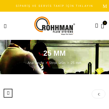
SİPARİŞ VE SERVİS TAKİP İÇİN TIKLAYIN
0
25 MM
Ana Sayfa
Strok ürün
25 mm