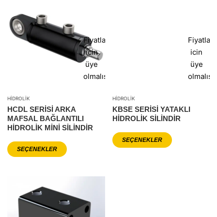
Fiyatlar
Fiyatlar
icin
icin
üye
üye
olmalısınız
olmalısı
HIDROLIK
HIDROLIK
HCDL SERISI ARKA
KBSE SERİSİ YATAKLI
MAFSAL BAĞLANTILI
HİDROLİK SİLİNDİR
HIDROLIK MINI SILINDIR
SEÇENEKLER
SEÇENEKLER