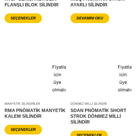
FLANŞLI BLOK SİLİNDİR
AYARLI SILINDIR
SEÇENEKLER
DEVAMINI OKU
Fiyatlar
Fiyatlar
icin
icin
üye
üye
olmalısınız
olmalısı
MANYETIK SILINDIRLER
DÖNMEZ MILLI SILINDIR
RMA PNÖMATIK MANYETIK
SDAN PNÖMATIK SHORT
KALEM SILINDIR
STROK DÖNMEZ MILLI
SILINDIR
SEÇENEKLER
SEÇENEKLER