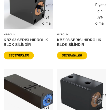
Fiyatlar
Fiyatlar
icin
icin
üye
üye
olmalısınız
olmalısı
HIDROLIK
HIDROLIK
KBZ 02 SERİSİ HİDROLİK
KBZ 03 SERİSİ HİDROLİK
BLOK SİLİNDİR
BLOK SİLİNDİR
SEÇENEKLER
SEÇENEKLER
Fiyatlar
Fiyatlar
icin
icin
üye
üye