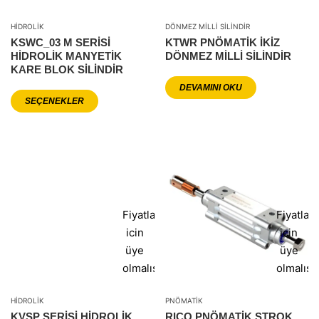
HIDROLIK
DÖNMEZ MILLI SILINDIR
KSWC_03 M SERİSİ
KTWR PNÖMATIK İKIZ
HİDROLİK MANYETİK
DÖNMEZ MILLI SILINDIR
KARE BLOK SİLİNDİR
DEVAMINI OKU
SEÇENEKLER
Fiyatlar
Fiyatlar
icin
icin
üye
üye
olmalısınız
olmalısı
HIDROLIK
PNÖMATIK
KVSP SERİSİ HİDROLİK
RICQ PNÖMATIK STROK